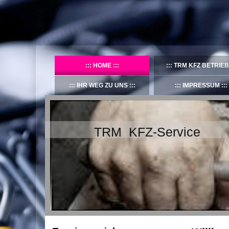
HOME
TRM KFZ BETRIEB
IHR WEG ZU UNS
IMPRESSUM
TRM KFZ-Service