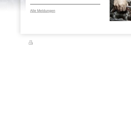
Alle Meldungen
Druckversion
|
Sitemap
© TRM KFZ-Service