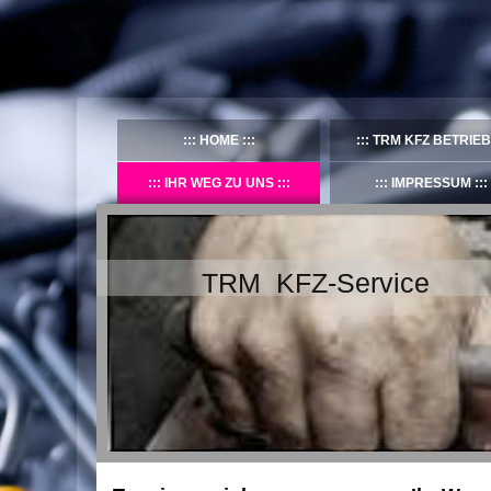
HOME
TRM KFZ BETRIEB
IHR WEG ZU UNS
IMPRESSUM
TRM KFZ-Service